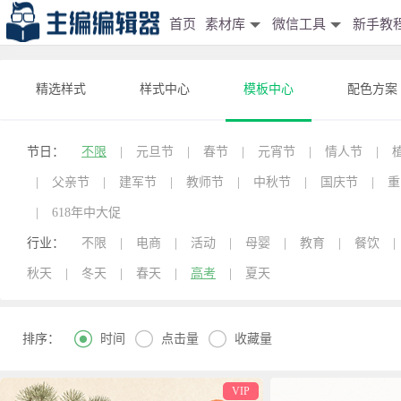
首页
素材库
微信工具
新手教
精选样式
样式中心
模板中心
配色方案
节日：
不限
|
元旦节
|
春节
|
元宵节
|
情人节
|
|
父亲节
|
建军节
|
教师节
|
中秋节
|
国庆节
|
重
|
618年中大促
行业：
不限
|
电商
|
活动
|
母婴
|
教育
|
餐饮
|
秋天
|
冬天
|
春天
|
高考
|
夏天



时间
点击量
收藏量
排序：
VIP