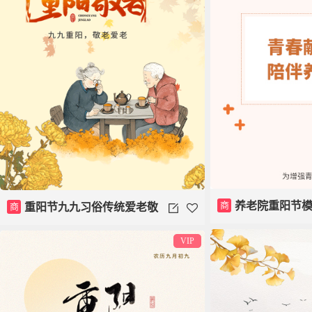
商
养老院重阳节
商
重阳节九九习俗传统爱老敬
VIP
老模板