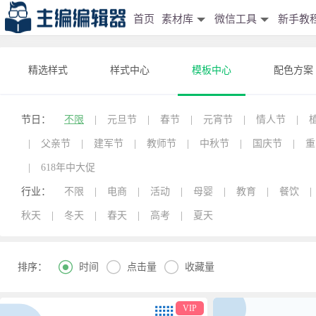
首页
素材库
微信工具
新手教
精选样式
样式中心
模板中心
配色方案
节日：
不限
|
元旦节
|
春节
|
元宵节
|
情人节
|
|
父亲节
|
建军节
|
教师节
|
中秋节
|
国庆节
|
重
|
618年中大促
行业：
不限
|
电商
|
活动
|
母婴
|
教育
|
餐饮
|
秋天
|
冬天
|
春天
|
高考
|
夏天



时间
点击量
收藏量
排序：
VIP