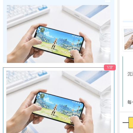
转
公平竞技场，不卖数值，全凭操作实力说话。
无差别属性平衡，指尖微操决定胜负。
参与天梯排位赛，登顶全服争做最强王者！
商
商
游戏竞技规则正文
VIP
系