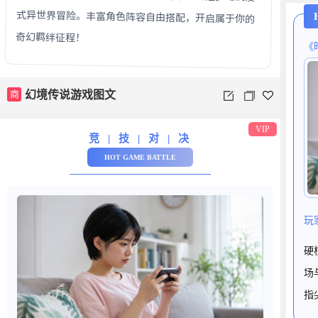
奇幻羁绊征程！
《
商
幻境传说游戏图文
VIP
竞 | 技 | 对 | 决
HOT GAME BATTLE
玩
硬
场
指