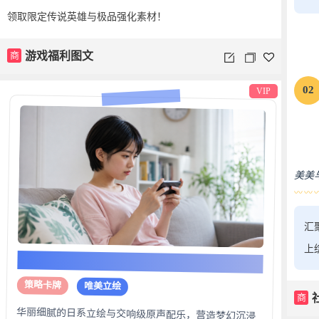
领取限定传说英雄与极品强化素材！
商
游戏福利图文
02
VIP
美美与
〰〰
汇
上
《幻境传说：星魂觉醒》
策略卡牌
唯美立绘
商
华丽细腻的日系立绘与交响级原声配乐，营造梦幻沉浸
式异世界冒险。丰富角色阵容自由搭配，开启属于你的