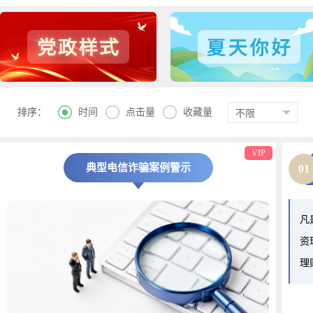



时间
点击量
收藏量
排序：
VIP
典型电信诈骗案例警示
01
凡
资
理