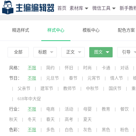
首页
素材库
微信工具
新手教
精选样式
样式中心
模板中心
配色方案
全部
标题
正文
图文
引导
风格：
不限
|
简约
|
怀旧
|
时尚
|
卡通
|
对话
|
节日：
不限
|
元旦节
|
春节
|
元宵节
|
情人节
|
|
父亲节
|
建军节
|
教师节
|
中秋节
|
国庆节
|
重
|
618年中大促
行业：
不限
|
电商
|
活动
|
母婴
|
教育
|
餐饮
|
秋天
|
冬天
|
春天
|
高考
|
夏天
色彩：
不限
|
多色
|
白色
|
灰色
|
黑色
|
粉色
|