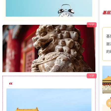
每
商
×
×
在这个充满魔法与奇迹的大陆上，每个人都可以成
为英雄。拔出你的剑，为了守护爱与和平而战吧！
商
魔法大陆公告正文
VIP
✿
报名方式
负责