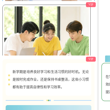
公
超高爆率，神装掉不停，平民玩家也能轻松逆袭。
商
自由交易系统，极品装备一秒变现。
拒绝氪金碾压，实力与运气才是王道！
商
游戏福利正文
VIP
系统提示
沉