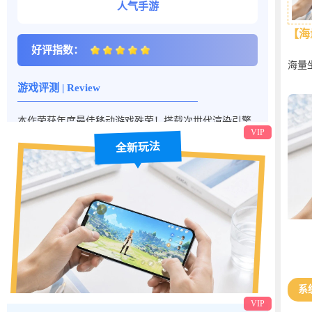
人气手游
好评指数：
游戏评测 | Review
【海
本作荣获年度最佳移动游戏殊荣！搭载次世代渲染引擎
与无缝开放大地图，华丽技能连招交织史诗剧情，为你
海量
呈现酣畅淋漓的掌上竞技盛宴。
山。
商
商
人气手游图文
VIP