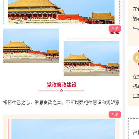
好沟
商
在
效
线上问卷报名：扫描下方二维码填报
提
线下招新点报名：南区食堂外场摊位
招新咨询群：123456789
商
商
招新报名方式图文