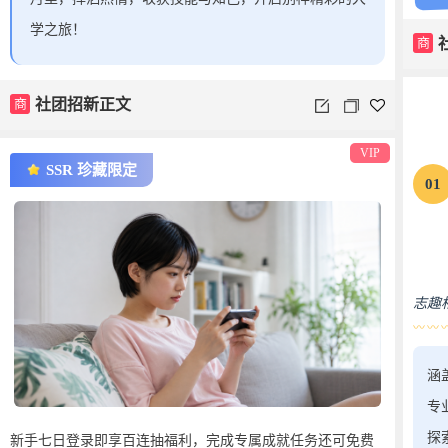
学之旅！
商
商
社团招新正文
VIP
SSR 珍藏限定
01
志趣相
〰〰
涵
专
探
新手七日登录即享百连抽福利，完成专属成就任务还可免费