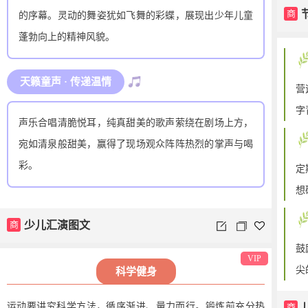
商
的序幕。灵动的舞姿犹如飞舞的彩蝶，展现出少年儿童
蓬勃向上的精神风貌。
天籁童声 · 传递温情
营
字
声乐合唱清脆悦耳，纯真甜美的歌声萦绕在剧场上方，
宛如清泉般甜美，赢得了现场观众阵阵热烈的掌声与喝
彩。
定
想
商
少儿汇演图文
鼓
VIP
尖
科学健身
运动要讲究科学方法，循序渐进、量力而行。锻炼前充分热
商