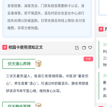
食堂就餐、澡堂洗浴、门禁系统皆需要刷卡认证，请
妥善保管。若不慎遗失，请及时前往信息化中心进行
挂失处理以防被盗刷。日常充值支持线上微信/支付宝
缴费，非常方便快捷。
商
三
商
校园卡使用须知正文
利
三
VIP
伏天清心养神
除
三
三伏天暑热逼人，极易引发情绪烦躁。中医讲“暑易伤
暑
心”，养生首重“清心”。可通过听舒缓音乐、静坐冥想或
步
研读诗书来平复心绪，维持身心从容。
高
伏天静坐冥想