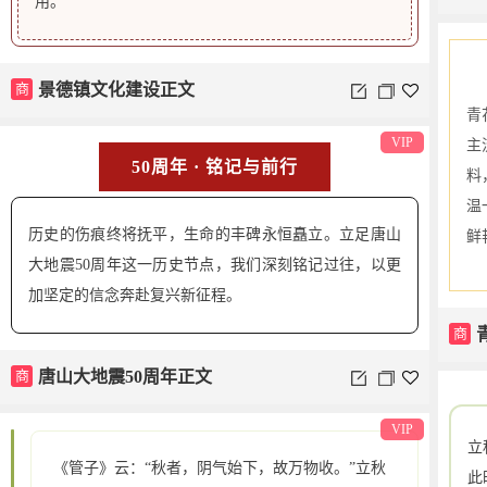
用。
商
景德镇文化建设正文
青
VIP
主
50周年 · 铭记与前行
料
温
历史的伤痕终将抚平，生命的丰碑永恒矗立。立足唐山
鲜
大地震50周年这一历史节点，我们深刻铭记过往，以更
加坚定的信念奔赴复兴新征程。
商
商
唐山大地震50周年正文
VIP
立
此