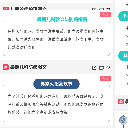
商
儿童诊疗护理图文
VIP
科
暑期儿科就诊与防病指南
暑期天气炎热，食物易滋生细菌，加之过量食用冰饮生
冷，极易诱发肠胃炎。注重食具消毒与饮食卫生，食物
烧熟煮透后食用。
科
商
暑期儿科防病图文
VIP
彝家火把狂欢节
为了让节日体验更加热烈喜庆，现场特设彝绣展示、赛
商
马打歌及篝火晚会等精彩活动。不仅能观赏到绚丽的民
族盛装，还能为全家祈求安康幸福。