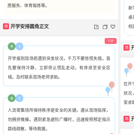
愿服务、体育锻炼等。
新
桌
商
开学安排圆角正文
校
VIP
0
1
商
开学报到现场若遇到突发状况，千万不要惊慌失措。首
先要保持冷静，立即停止慌乱走动，有序退至安全区
域。及时联系现场老师求助。
在开
状况
0
2
室求
人流密集场所保持秩序是安全的关键。遵从现场指挥，
商
勿拥挤推搡。遇到紧急避险广播时，迅速按照预定指示
路线疏散，等待救援。