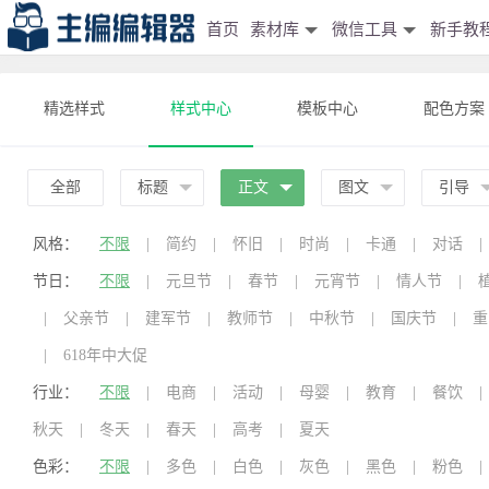
首页
素材库
微信工具
新手教
精选样式
样式中心
模板中心
配色方案
全部
标题
正文
图文
引导
风格：
不限
|
简约
|
怀旧
|
时尚
|
卡通
|
对话
|
节日：
不限
|
元旦节
|
春节
|
元宵节
|
情人节
|
|
父亲节
|
建军节
|
教师节
|
中秋节
|
国庆节
|
重
|
618年中大促
行业：
不限
|
电商
|
活动
|
母婴
|
教育
|
餐饮
|
秋天
|
冬天
|
春天
|
高考
|
夏天
色彩：
不限
|
多色
|
白色
|
灰色
|
黑色
|
粉色
|