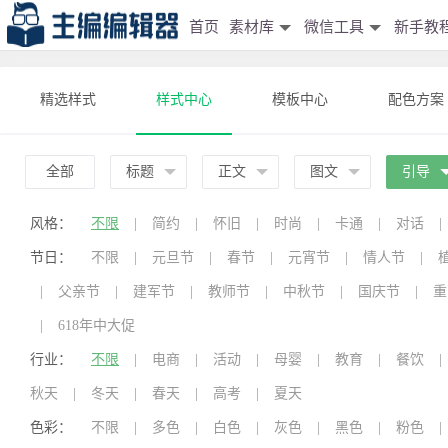
首页
素材库
微信工具
新手教
精选样式
样式中心
模板中心
配色方案
全部
标题
正文
图文
引导
风格：
不限
|
简约
|
怀旧
|
时尚
|
卡通
|
对话
|
节日：
不限
|
元旦节
|
春节
|
元宵节
|
情人节
|
|
父亲节
|
建军节
|
教师节
|
中秋节
|
国庆节
|
重
|
618年中大促
行业：
不限
|
电商
|
活动
|
母婴
|
教育
|
餐饮
|
秋天
|
冬天
|
春天
|
高考
|
夏天
色彩：
不限
|
多色
|
白色
|
灰色
|
黑色
|
粉色
|