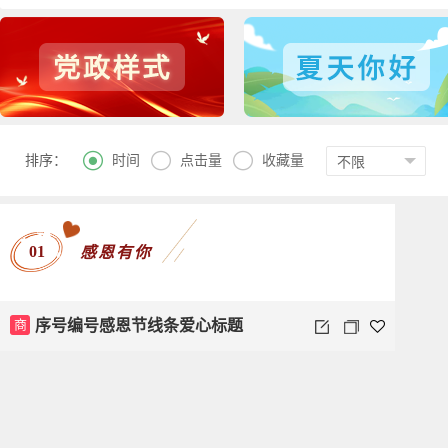



时间
点击量
收藏量
排序：
01
感恩有你
商
序号编号感恩节线条爱心标题