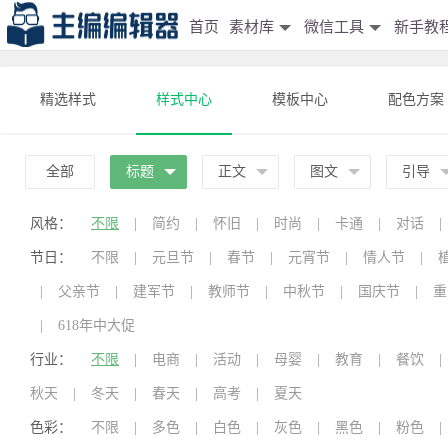
首页
素材库
微信工具
新手教
精选样式
样式中心
模板中心
配色方案
全部
标题
正文
图文
引导
风格：
不限
|
简约
|
怀旧
|
时尚
|
卡通
|
对话
|
节日：
不限
|
元旦节
|
春节
|
元宵节
|
情人节
|
|
父亲节
|
建军节
|
教师节
|
中秋节
|
国庆节
|
重
|
618年中大促
行业：
不限
|
电商
|
活动
|
母婴
|
教育
|
餐饮
|
秋天
|
冬天
|
春天
|
高考
|
夏天
色彩：
不限
|
多色
|
白色
|
灰色
|
黑色
|
粉色
|