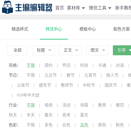
首页
素材库
微信工具
新手教
精选样式
样式中心
模板中心
配色方案
全部
标题
正文
图文
引导
风格：
不限
|
简约
|
怀旧
|
时尚
|
卡通
|
对话
|
节日：
不限
|
元旦节
|
春节
|
元宵节
|
情人节
|
|
父亲节
|
建军节
|
教师节
|
中秋节
|
国庆节
|
重
|
618年中大促
行业：
不限
|
电商
|
活动
|
母婴
|
教育
|
餐饮
|
秋天
|
冬天
|
春天
|
高考
|
夏天
色彩：
不限
|
多色
|
白色
|
灰色
|
黑色
|
粉色
|