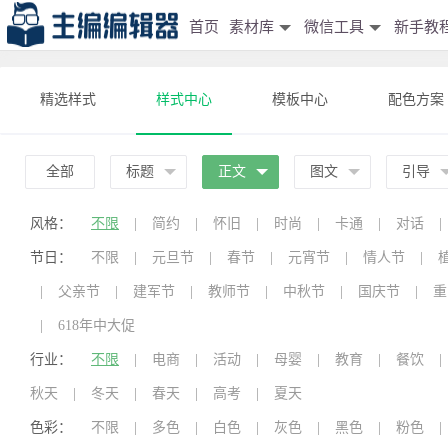
首页
素材库
微信工具
新手教
精选样式
样式中心
模板中心
配色方案
全部
标题
正文
图文
引导
风格：
不限
|
简约
|
怀旧
|
时尚
|
卡通
|
对话
|
节日：
不限
|
元旦节
|
春节
|
元宵节
|
情人节
|
|
父亲节
|
建军节
|
教师节
|
中秋节
|
国庆节
|
重
|
618年中大促
行业：
不限
|
电商
|
活动
|
母婴
|
教育
|
餐饮
|
秋天
|
冬天
|
春天
|
高考
|
夏天
色彩：
不限
|
多色
|
白色
|
灰色
|
黑色
|
粉色
|