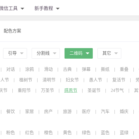
微信工具
新手教程
配色方案
引导
分割线
二维码
其它
|
对话
|
涂鸦
|
滑动
|
古典
|
弹幕
|
撕纸
|
重叠
|
情人节
|
植树节
|
清明节
|
妇女节
|
愚人节
|
复活节
|
庆节
|
重阳节
|
万圣节
|
感恩节
|
圣诞节
|
24节气
|
其
|
餐饮
|
家居
|
房产
|
旅游
|
医疗
|
汽车
|
婚庆
|
|
粉色
|
红色
|
橙色
|
黄色
|
绿色
|
蓝色
|
蓝绿
|