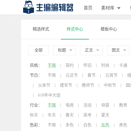
首页
素材库
精选样式
样式中心
模板中心
全部
标题
正文
图文
风格：
不限
|
简约
|
怀旧
|
时尚
|
卡通
节日：
不限
|
元旦节
|
春节
|
元宵节
|
|
父亲节
|
建军节
|
教师节
|
中秋节
|
国
|
618年中大促
行业：
不限
|
电商
|
活动
|
母婴
|
教育
秋天
|
冬天
|
春天
|
高考
|
夏天
色彩：
不限
|
多色
|
白色
|
灰色
|
黑色