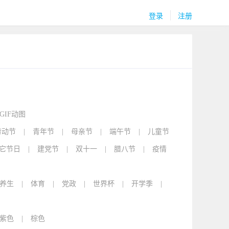
登录
注册
GIF动图
劳动节
|
青年节
|
母亲节
|
端午节
|
儿童节
它节日
|
建党节
|
双十一
|
腊八节
|
疫情
养生
|
体育
|
党政
|
世界杯
|
开学季
|
紫色
|
棕色