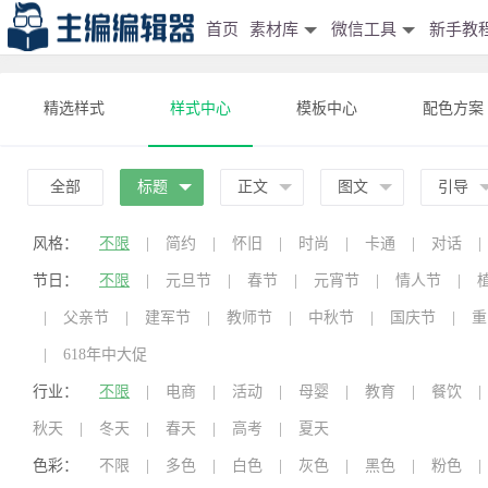
首页
素材库
微信工具
新手教
精选样式
样式中心
模板中心
配色方案
全部
标题
正文
图文
引导
风格：
不限
|
简约
|
怀旧
|
时尚
|
卡通
|
对话
|
节日：
不限
|
元旦节
|
春节
|
元宵节
|
情人节
|
|
父亲节
|
建军节
|
教师节
|
中秋节
|
国庆节
|
重
|
618年中大促
行业：
不限
|
电商
|
活动
|
母婴
|
教育
|
餐饮
|
秋天
|
冬天
|
春天
|
高考
|
夏天
色彩：
不限
|
多色
|
白色
|
灰色
|
黑色
|
粉色
|