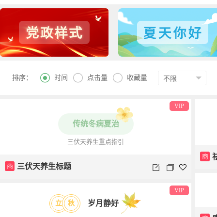



时间
点击量
收藏量
排序：
VIP
传统冬病夏治
三伏天养生重点指引
商
商
三伏天养生标题
VIP
岁月静好
立
秋