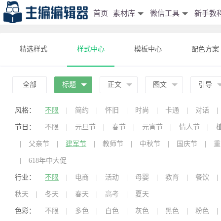
首页
素材库
微信工具
新手教
精选样式
样式中心
模板中心
配色方案
全部
标题
正文
图文
引导
风格：
不限
|
简约
|
怀旧
|
时尚
|
卡通
|
对话
|
节日：
不限
|
元旦节
|
春节
|
元宵节
|
情人节
|
|
父亲节
|
建军节
|
教师节
|
中秋节
|
国庆节
|
重
|
618年中大促
行业：
不限
|
电商
|
活动
|
母婴
|
教育
|
餐饮
|
秋天
|
冬天
|
春天
|
高考
|
夏天
色彩：
不限
|
多色
|
白色
|
灰色
|
黑色
|
粉色
|