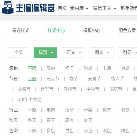
首页
素材库
微信工具
新手教
精选样式
样式中心
模板中心
配色方案
全部
标题
正文
图文
引导
风格：
不限
|
简约
|
怀旧
|
时尚
|
卡通
|
对话
|
节日：
不限
|
元旦节
|
春节
|
元宵节
|
情人节
|
|
父亲节
|
建军节
|
教师节
|
中秋节
|
国庆节
|
重
|
618年中大促
行业：
不限
|
电商
|
活动
|
母婴
|
教育
|
餐饮
|
秋天
|
冬天
|
春天
|
高考
|
夏天
色彩：
不限
|
多色
|
白色
|
灰色
|
黑色
|
粉色
|