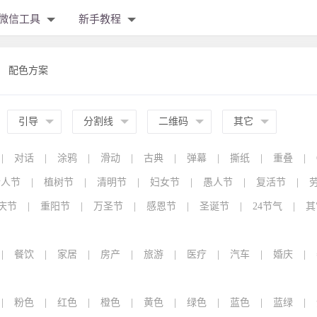
微信工具
新手教程
配色方案
引导
分割线
二维码
其它
|
对话
|
涂鸦
|
滑动
|
古典
|
弹幕
|
撕纸
|
重叠
|
情人节
|
植树节
|
清明节
|
妇女节
|
愚人节
|
复活节
|
庆节
|
重阳节
|
万圣节
|
感恩节
|
圣诞节
|
24节气
|
其
|
餐饮
|
家居
|
房产
|
旅游
|
医疗
|
汽车
|
婚庆
|
|
粉色
|
红色
|
橙色
|
黄色
|
绿色
|
蓝色
|
蓝绿
|