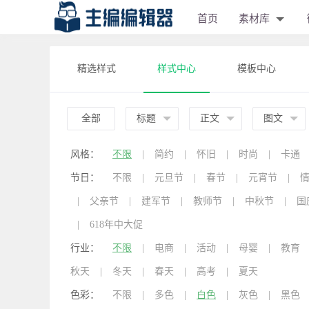
首页
素材库
精选样式
样式中心
模板中心
全部
标题
正文
图文
风格：
不限
|
简约
|
怀旧
|
时尚
|
卡通
节日：
不限
|
元旦节
|
春节
|
元宵节
|
|
父亲节
|
建军节
|
教师节
|
中秋节
|
国
|
618年中大促
行业：
不限
|
电商
|
活动
|
母婴
|
教育
秋天
|
冬天
|
春天
|
高考
|
夏天
色彩：
不限
|
多色
|
白色
|
灰色
|
黑色