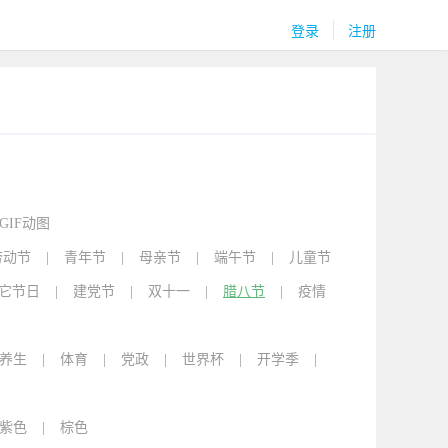
登录
注册
GIF动图
劳动节
|
青年节
|
母亲节
|
端午节
|
儿童节
它节日
|
建党节
|
双十一
|
腊八节
|
疫情
养生
|
体育
|
党政
|
世界杯
|
开学季
|
紫色
|
棕色