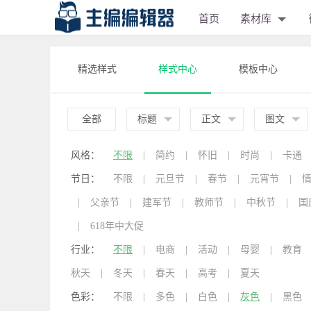
首页
素材库
精选样式
样式中心
模板中心
全部
标题
正文
图文
风格：
不限
|
简约
|
怀旧
|
时尚
|
卡通
节日：
不限
|
元旦节
|
春节
|
元宵节
|
|
父亲节
|
建军节
|
教师节
|
中秋节
|
国
|
618年中大促
行业：
不限
|
电商
|
活动
|
母婴
|
教育
秋天
|
冬天
|
春天
|
高考
|
夏天
色彩：
不限
|
多色
|
白色
|
灰色
|
黑色