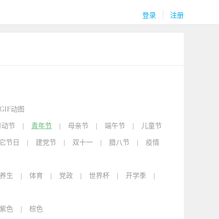
登录
注册
GIF动图
劳动节
|
青年节
|
母亲节
|
端午节
|
儿童节
它节日
|
建党节
|
双十一
|
腊八节
|
疫情
养生
|
体育
|
党政
|
世界杯
|
开学季
|
紫色
|
棕色