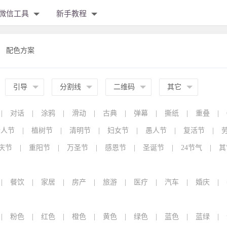
微信工具
新手教程
配色方案
引导
分割线
二维码
其它
|
对话
|
涂鸦
|
滑动
|
古典
|
弹幕
|
撕纸
|
重叠
|
情人节
|
植树节
|
清明节
|
妇女节
|
愚人节
|
复活节
|
庆节
|
重阳节
|
万圣节
|
感恩节
|
圣诞节
|
24节气
|
其
|
餐饮
|
家居
|
房产
|
旅游
|
医疗
|
汽车
|
婚庆
|
|
粉色
|
红色
|
橙色
|
黄色
|
绿色
|
蓝色
|
蓝绿
|