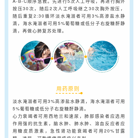
A-B-C顺序急救。先进行5次人工呼吸，再进行胸外
按压30次，随后2次人工呼吸继之30次胸外按压，
随后重复2:30循环淡水淹溺者可用3%高渗盐水静
滴，海水淹溺者可用5%葡萄糖或低分子右旋糖酐静
滴，再做心肺复苏处理。
用药原则
淡水淹溺者可用3%高渗盐水静滴，海水淹溺者可用
5%葡萄糖或低分子右旋糖酐静滴。
心力衰竭者可用西地兰和速尿，肺部感染者应选用
作用强的抗生素，脑水肿、肺水肿、溶血反应者应
用糖皮质激素，急性肾功能衰竭者可用20%甘露
醇、速尿，可酌情使用呼吸兴奋剂。