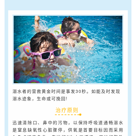
溺水者的营救黄金时间是事发30秒。如能及时发现
溺水迹象，生命或可挽回!
治疗原则
迅速清除口、鼻中的污物，以保持呼吸道通畅溺水
是窒息缺氧性心脏骤停，供氧是首要目标因而采用