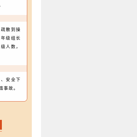
。
急疏散到操
向年级组长
年级人数，
速、安全下
踏事故。