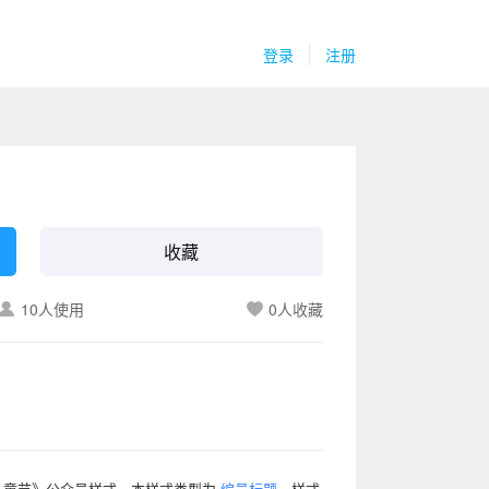
登录
注册
收藏
10人使用
0
人收藏
儿童节》公众号样式，本样式类型为
编号标题
，样式