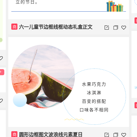
立的节日。
六一儿童节边框线框动态礼盒正文
商
P
水果巧克力
冰淇淋
百变的搭配
口味各不相同
圆形边框图文波浪线元素夏日
商