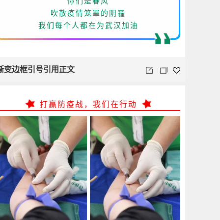
你们是春风
吹散疫情笼罩的阴霾
我们每个人都在为武汉加油
渐变边框引号引用正文
打赢防疫战，我们在行动