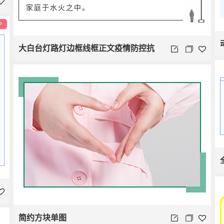
家庭于水火之中。
P
大白台灯路灯边框线框正文疫情防控抗
疫英雄
简约方块单图