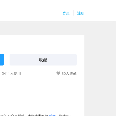
登录
注册
收藏
2411人使用
30
人收藏
单图》公众号样式，本样式类型为
单图
，样式ID：