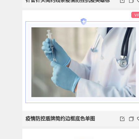
题
VI
疫情防控盾牌简约边框底色单图