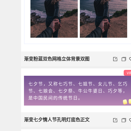
渐变粉蓝双色网格立体背景双图
VI
七夕节，又称七巧节、七姐节、女儿节、乞巧
节、七娘会、七夕祭、牛公牛婆日、巧夕等，
是中国民间的传统节日。
渐变七夕情人节孔明灯底色正文