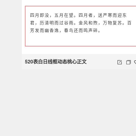
四月即没，五月在望。四月者，送严寒而迎东
君，历清明而过谷雨。金风和煦，万物复苏。百
芳发而幽香逸，春鸟还而鸣声碎。
520表白日线框动态桃心正文