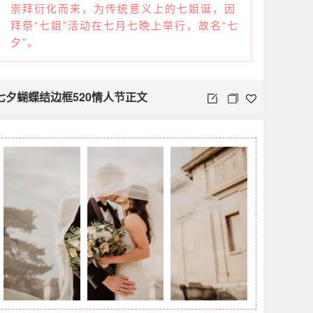
崇拜衍化而来，为传统意义上的七姐诞，因
拜祭“七姐”活动在七月七晩上举行，故名“七
夕”。
七夕蝴蝶结边框520情人节正文